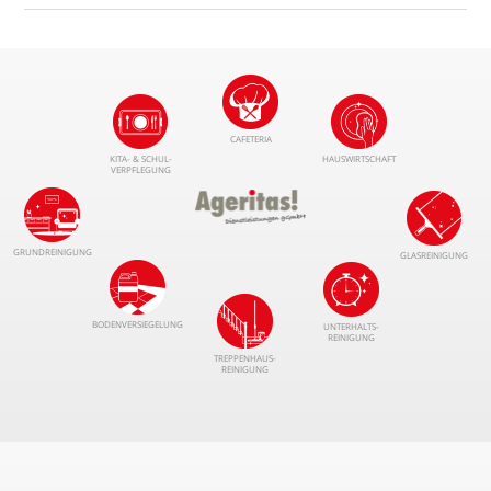
CAFETERIA
KITA- & SCHUL­
HAUSWIRTSCHAFT
VERPFLEGUNG
GRUNDREINIGUNG
GLASREINIGUNG
BODEN­VERSIEGELUNG
UNTERHALTS­
REINIGUNG
TREPPENHAUS­
REINIGUNG